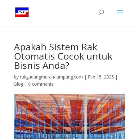
Apakah Sistem Rak
Otomatis Cocok untuk
Bisnis Anda?
by
rakgudangmurah-lampung.com
|
Feb 15, 2025
|
Blog
|
0 comments