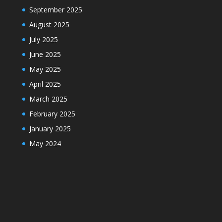
September 2025
August 2025
July 2025
June 2025
May 2025
April 2025
March 2025
February 2025
January 2025
May 2024