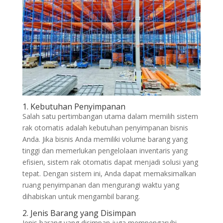
1. Kebutuhan Penyimpanan
Salah satu pertimbangan utama dalam memilih sistem
rak otomatis adalah kebutuhan penyimpanan bisnis
Anda. Jika bisnis Anda memiliki volume barang yang
tinggi dan memerlukan pengelolaan inventaris yang
efisien, sistem rak otomatis dapat menjadi solusi yang
tepat. Dengan sistem ini, Anda dapat memaksimalkan
ruang penyimpanan dan mengurangi waktu yang
dihabiskan untuk mengambil barang.
2. Jenis Barang yang Disimpan
Jenis barang yang disimpan juga mempengaruhi