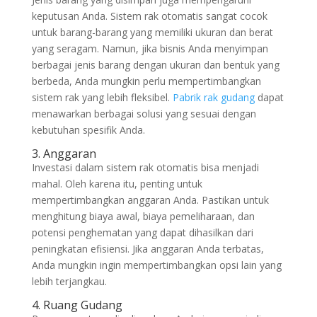
keputusan Anda. Sistem rak otomatis sangat cocok
untuk barang-barang yang memiliki ukuran dan berat
yang seragam. Namun, jika bisnis Anda menyimpan
berbagai jenis barang dengan ukuran dan bentuk yang
berbeda, Anda mungkin perlu mempertimbangkan
sistem rak yang lebih fleksibel.
Pabrik rak gudang
dapat
menawarkan berbagai solusi yang sesuai dengan
kebutuhan spesifik Anda.
3. Anggaran
Investasi dalam sistem rak otomatis bisa menjadi
mahal. Oleh karena itu, penting untuk
mempertimbangkan anggaran Anda. Pastikan untuk
menghitung biaya awal, biaya pemeliharaan, dan
potensi penghematan yang dapat dihasilkan dari
peningkatan efisiensi. Jika anggaran Anda terbatas,
Anda mungkin ingin mempertimbangkan opsi lain yang
lebih terjangkau.
4. Ruang Gudang