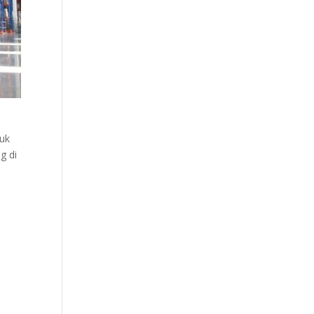
suk
g di
.
.