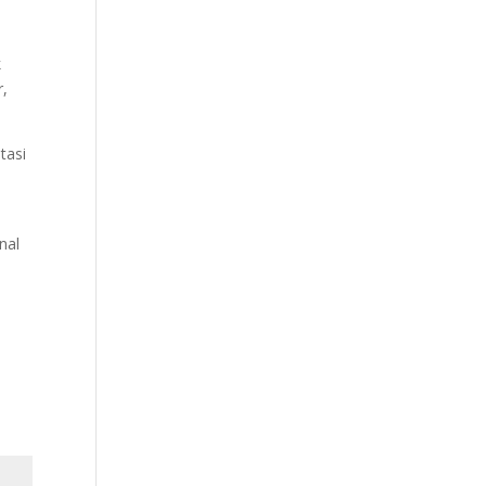
k
r,
tasi
nal