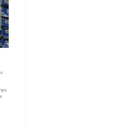
ss
anpa
at