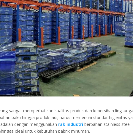
yang sangat memperhatikan kualitas produk dan kebersihan lingkung
 bahan baku hingga produk jadi, harus memenuhi standar higienitas y
but adalah dengan menggunakan
rak industri
berbahan stainless steel.
 sehingga ideal untuk kebutuhan pabrik minuman.