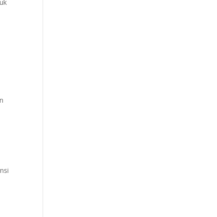
duk
an
nsi